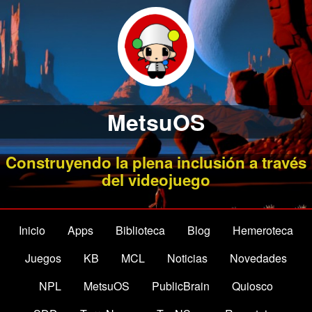
MetsuOS
Construyendo la plena inclusión a través
del videojuego
Inicio
Apps
Biblioteca
Blog
Hemeroteca
Juegos
KB
MCL
Noticias
Novedades
NPL
MetsuOS
PublicBrain
Quiosco