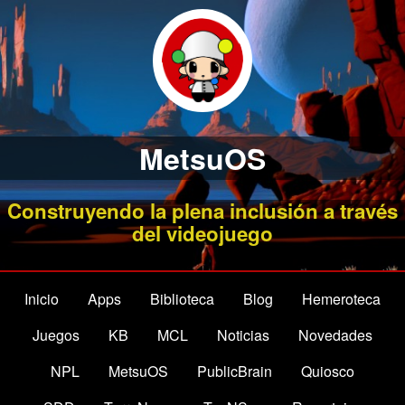
MetsuOS
Construyendo la plena inclusión a través
del videojuego
Inicio
Apps
Biblioteca
Blog
Hemeroteca
Juegos
KB
MCL
Noticias
Novedades
NPL
MetsuOS
PublicBrain
Quiosco