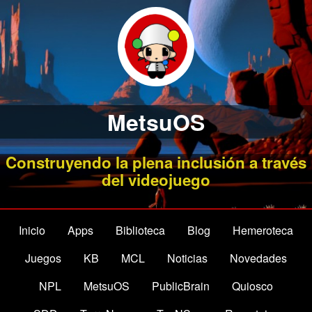
MetsuOS
Construyendo la plena inclusión a través
del videojuego
Inicio
Apps
Biblioteca
Blog
Hemeroteca
Juegos
KB
MCL
Noticias
Novedades
NPL
MetsuOS
PublicBrain
Quiosco