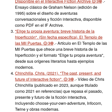
Disponible en el Interactive Fiction Archive 🟡③🌐
.-
Ensayo clásico de Graham Nelson (edición de
1995) sobre el diseño de aventuras
conversacionales y ficción interactiva, disponible
como PDF en el IF Archive.
"Elige tu propia aventura: breve historia de la
hiperficción". (Sin fecha específica). El Templo de
las Mil Puertas. 🟡③🌐
.- Artículo en El Templo de las
Mil Puertas que ofrece una breve historia de la
hiperficción y el formato "Elige tu propia aventura",
desde sus orígenes literarios hasta ejemplos
modernos.
Chinchilla, Chris. (2021). "The past, present, and
future of interactive fiction". 🟡③🌐
.- Vídeo de Chris
Chinchilla (publicado en 2023, aunque titulado
como 2021 en referencias) que repasa el pasado,
presente y futuro de la ficción interactiva,
incluyendo choose-your-own-adventure, Infocom,
Twine y obras modernas.