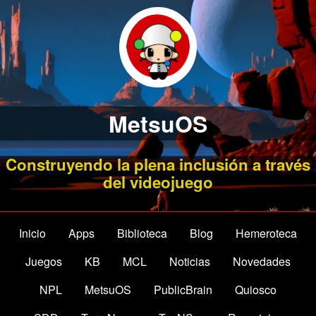
MetsuOS
Construyendo la plena inclusión a través
del videojuego
Inicio
Apps
Biblioteca
Blog
Hemeroteca
Juegos
KB
MCL
Noticias
Novedades
NPL
MetsuOS
PublicBrain
Quiosco