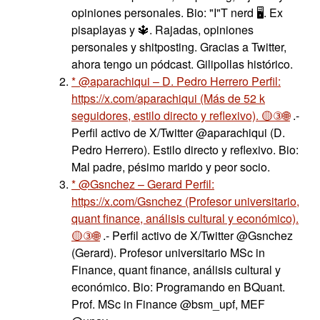
opiniones personales. Bio: "I"T nerd 🖥️. Ex
pisaplayas y 🔱. Rajadas, opiniones
personales y shitposting. Gracias a Twitter,
ahora tengo un pódcast. Gilipollas histórico.
* @aparachiqui – D. Pedro Herrero Perfil:
https://x.com/aparachiqui (Más de 52 k
seguidores, estilo directo y reflexivo). 🟡③🌐
.-
Perfil activo de X/Twitter @aparachiqui (D.
Pedro Herrero). Estilo directo y reflexivo. Bio:
Mal padre, pésimo marido y peor socio.
* @Gsnchez – Gerard Perfil:
https://x.com/Gsnchez (Profesor universitario,
quant finance, análisis cultural y económico).
🟡③🌐
.- Perfil activo de X/Twitter @Gsnchez
(Gerard). Profesor universitario MSc in
Finance, quant finance, análisis cultural y
económico. Bio: Programando en BQuant.
Prof. MSc in Finance @bsm_upf, MEF