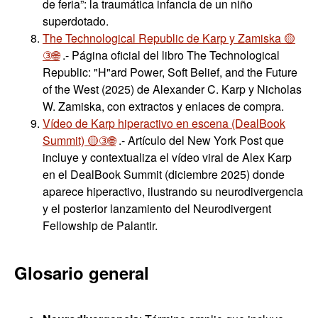
de feria”: la traumática infancia de un niño
superdotado.
The Technological Republic de Karp y Zamiska 🟡
③🌐
.- Página oficial del libro The Technological
Republic: "H"ard Power, Soft Belief, and the Future
of the West (2025) de Alexander C. Karp y Nicholas
W. Zamiska, con extractos y enlaces de compra.
Vídeo de Karp hiperactivo en escena (DealBook
Summit) 🟡③🌐
.- Artículo del New York Post que
incluye y contextualiza el vídeo viral de Alex Karp
en el DealBook Summit (diciembre 2025) donde
aparece hiperactivo, ilustrando su neurodivergencia
y el posterior lanzamiento del Neurodivergent
Fellowship de Palantir.
Glosario general