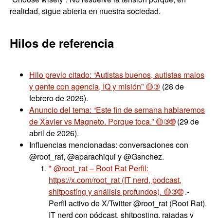
realidad, sigue abierta en nuestra sociedad.
Hilos de referencia
Hilo previo citado: “Autistas buenos, autistas malos
y gente con agencia, IQ y misión” 🟡③
(28 de
febrero de 2026).
Anuncio del tema: “Este fin de semana hablaremos
de Xavier vs Magneto. Porque toca.” 🟡③🌐
(29 de
abril de 2026).
Influencias mencionadas: conversaciones con
@root_rat, @aparachiqui y @Gsnchez.
* @root_rat – Root Rat Perfil:
https://x.com/root_rat (IT nerd, podcast,
shitposting y análisis profundos). 🟡③🌐
.-
Perfil activo de X/Twitter @root_rat (Root Rat).
IT nerd con pódcast, shitposting, rajadas y