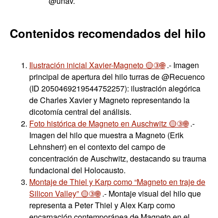
@unav.
Contenidos recomendados del hilo
Ilustración inicial Xavier-Magneto 🟡③🌐
.- Imagen
principal de apertura del hilo turras de @Recuenco
(ID 2050469219544752257): ilustración alegórica
de Charles Xavier y Magneto representando la
dicotomía central del análisis.
Foto histórica de Magneto en Auschwitz 🟡③🌐
.-
Imagen del hilo que muestra a Magneto (Erik
Lehnsherr) en el contexto del campo de
concentración de Auschwitz, destacando su trauma
fundacional del Holocausto.
Montaje de Thiel y Karp como “Magneto en traje de
Silicon Valley” 🟡③🌐
.- Montaje visual del hilo que
representa a Peter Thiel y Alex Karp como
encarnación contemporánea de Magneto en el