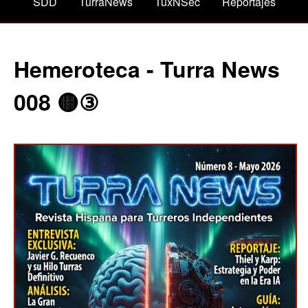
SDD
TurraNews
TuxNSec
Reportajes
Hemeroteca - Turra News
008 🟡③