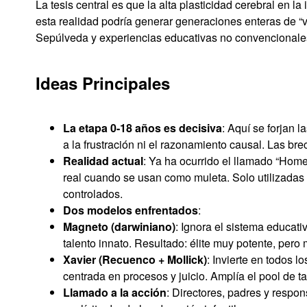
La tesis central es que la alta plasticidad cerebral en 
esta realidad podría generar generaciones enteras de “v
Sepúlveda y experiencias educativas no convencionale
Ideas Principales
La etapa 0-18 años es decisiva
: Aquí se forjan 
a la frustración ni el razonamiento causal. Las br
Realidad actual
: Ya ha ocurrido el llamado “Hom
real cuando se usan como muleta. Solo utilizadas
controlados.
Dos modelos enfrentados
:
Magneto (darwiniano)
: Ignora el sistema educati
talento innato. Resultado: élite muy potente, pero 
Xavier (Recuenco + Mollick)
: Invierte en todos 
centrada en procesos y juicio. Amplía el pool de ta
Llamado a la acción
: Directores, padres y respo