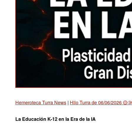
Hemeroteca Turra News
|
Hilo Turra de 06/06/2026 🟡③
La Educación K-12 en la Era de la IA