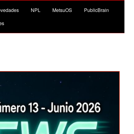
vedades
NPL
MetsuOS
PublicBrain
es