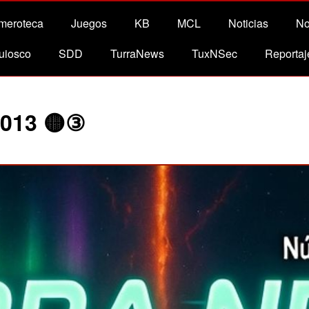
meroteca
Juegos
KB
MCL
Noticias
No
uiosco
SDD
TurraNews
TuxNSec
Reportaj
 013 🟡③