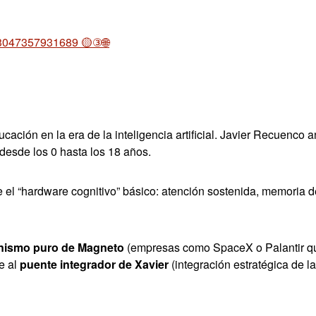
43047357931689 🟡③🌐
ucación en la era de la inteligencia artificial. Javier Recuenc
desde los 0 hasta los 18 años.
e el “hardware cognitivo” básico: atención sostenida, memoria d
nismo puro de Magneto
(empresas como SpaceX o Palantir que
te al
puente integrador de Xavier
(integración estratégica de l