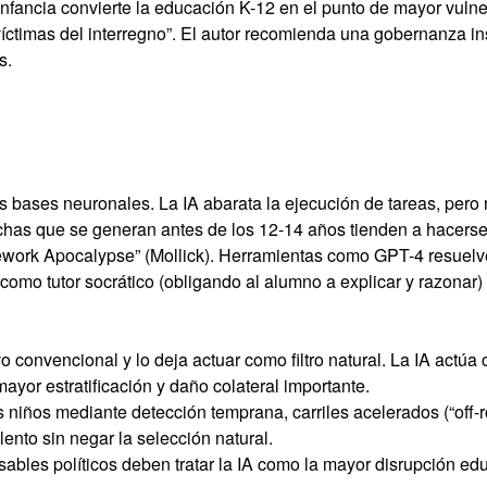
la infancia convierte la educación K-12 en el punto de mayor vul
íctimas del interregno”. El autor recomienda una gobernanza ins
s.
las bases neuronales. La IA abarata la ejecución de tareas, pero 
echas que se generan antes de los 12-14 años tienden a hacerse 
ework Apocalypse” (Mollick). Herramientas como GPT-4 resuelve
 como tutor socrático (obligando al alumno a explicar y razona
vo convencional y lo deja actuar como filtro natural. La IA actú
mayor estratificación y daño colateral importante.
los niños mediante detección temprana, carriles acelerados (“o
lento sin negar la selección natural.
nsables políticos deben tratar la IA como la mayor disrupción e