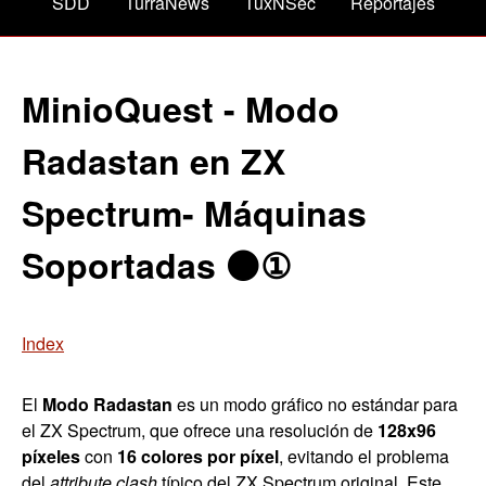
SDD
TurraNews
TuxNSec
Reportajes
MinioQuest - Modo
Radastan en ZX
Spectrum- Máquinas
Soportadas ⚫①
Index
El
Modo Radastan
es un modo gráfico no estándar para
el ZX Spectrum, que ofrece una resolución de
128x96
píxeles
con
16 colores por píxel
, evitando el problema
del
attribute clash
típico del ZX Spectrum original. Este