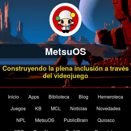
MetsuOS
Construyendo la plena inclusión a través
del videojuego
Inicio
Apps
Biblioteca
Blog
Hemeroteca
Juegos
KB
MCL
Noticias
Novedades
NPL
MetsuOS
PublicBrain
Quiosco