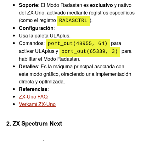
Soporte
: El Modo Radastan es
exclusivo
y nativo
del ZX-Uno, activado mediante registros específicos
(como el registro
).
RADASCTRL
Configuración
:
Usa la paleta ULAplus.
Comandos:
para
port_out(48955, 64)
activar ULAplus y
para
port_out(65339, 3)
habilitar el Modo Radastan.
Detalles
: Es la máquina principal asociada con
este modo gráfico, ofreciendo una implementación
directa y optimizada.
Referencias
:
ZX-Uno FAQ
Verkami ZX-Uno
2. ZX Spectrum Next