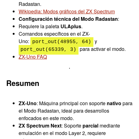
Radastan.
Wikipedia: Modos gráficos del ZX Spectrum
Configuración técnica del Modo Radastan
:
Requiere la paleta
ULAplus
.
Comandos específicos en el ZX-
Uno:
y
port_out(48955, 64)
para activar el modo.
port_out(65339, 3)
ZX-Uno FAQ
Resumen
ZX-Uno
: Máquina principal con soporte
nativo
para
el Modo Radastan, ideal para desarrollos
enfocados en este modo.
ZX Spectrum Next
: Soporte
parcial
mediante
emulación en el modo Layer 2, requiere